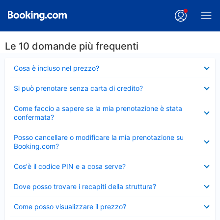
Le 10 domande più frequenti
Elemento
Cosa è incluso nel prezzo?
chiuso
Elemento
Si può prenotare senza carta di credito?
chiuso
Elemento
Come faccio a sapere se la mia prenotazione è stata
chiuso
confermata?
Elemento
Posso cancellare o modificare la mia prenotazione su
chiuso
Booking.com?
Elemento
Cos'è il codice PIN e a cosa serve?
chiuso
Elemento
Dove posso trovare i recapiti della struttura?
chiuso
Elemento
Come posso visualizzare il prezzo?
chiuso