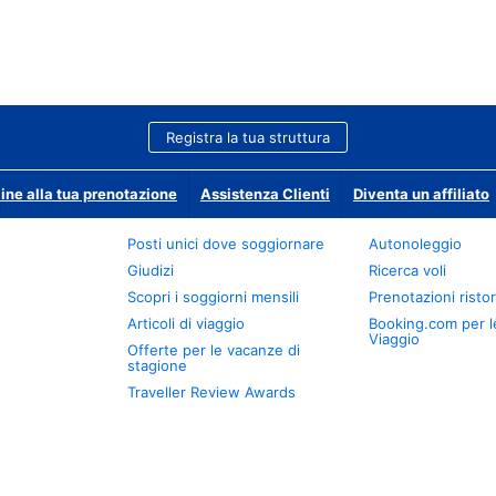
Registra la tua struttura
ine alla tua prenotazione
Assistenza Clienti
Diventa un affiliato
Posti unici dove soggiornare
Autonoleggio
Giudizi
Ricerca voli
Scopri i soggiorni mensili
Prenotazioni ristor
Articoli di viaggio
Booking.com per l
Viaggio
Offerte per le vacanze di
stagione
Traveller Review Awards