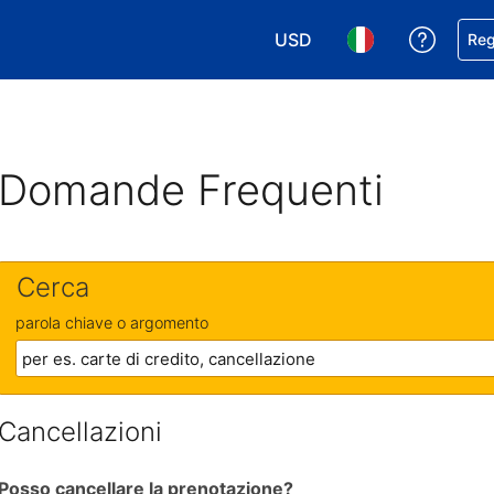
USD
Ricevi
Reg
Scegli la tua valuta. Valut
Scegli la tua ling
Domande Frequenti
Cerca
parola chiave o argomento
Cancellazioni
Posso cancellare la prenotazione?