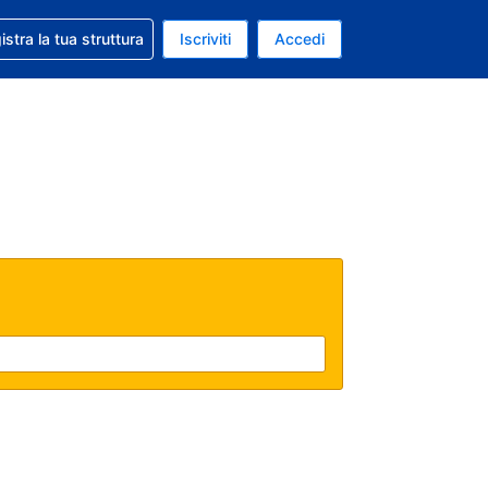
 aiuto con la prenotazione
istra la tua struttura
Iscriviti
Accedi
a attuale: Dollaro statunitense
ua. Lingua attuale: Italiano