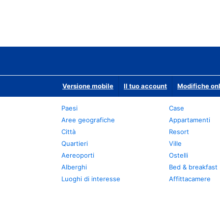
Versione mobile
Il tuo account
Modifiche onl
Paesi
Case
Aree geografiche
Appartamenti
Città
Resort
Quartieri
Ville
Aereoporti
Ostelli
Alberghi
Bed & breakfast
Luoghi di interesse
Affittacamere