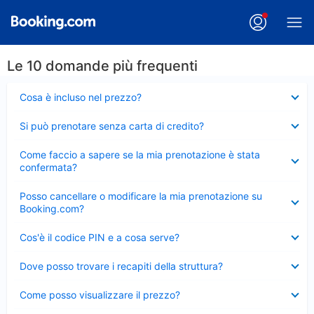
Le 10 domande più frequenti
Elemento
Cosa è incluso nel prezzo?
chiuso
Elemento
Si può prenotare senza carta di credito?
chiuso
Elemento
Come faccio a sapere se la mia prenotazione è stata
chiuso
confermata?
Elemento
Posso cancellare o modificare la mia prenotazione su
chiuso
Booking.com?
Elemento
Cos'è il codice PIN e a cosa serve?
chiuso
Elemento
Dove posso trovare i recapiti della struttura?
chiuso
Elemento
Come posso visualizzare il prezzo?
chiuso