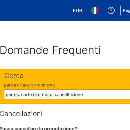
EUR
Ricevi
Reg
Scegli la tua valuta. Valut
Scegli la tua ling
Domande Frequenti
Cerca
parola chiave o argomento
Cancellazioni
Posso cancellare la prenotazione?