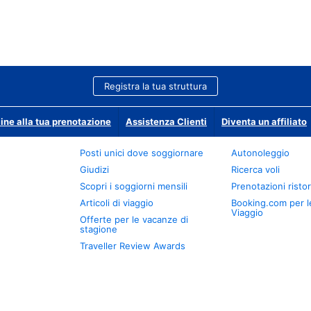
Registra la tua struttura
ine alla tua prenotazione
Assistenza Clienti
Diventa un affiliato
Posti unici dove soggiornare
Autonoleggio
Giudizi
Ricerca voli
Scopri i soggiorni mensili
Prenotazioni ristor
Articoli di viaggio
Booking.com per l
Viaggio
Offerte per le vacanze di
stagione
Traveller Review Awards