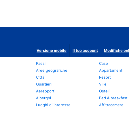
Versione mobile
Il tuo account
Modifiche onl
Paesi
Case
Aree geografiche
Appartamenti
Città
Resort
Quartieri
Ville
Aereoporti
Ostelli
Alberghi
Bed & breakfast
Luoghi di interesse
Affittacamere