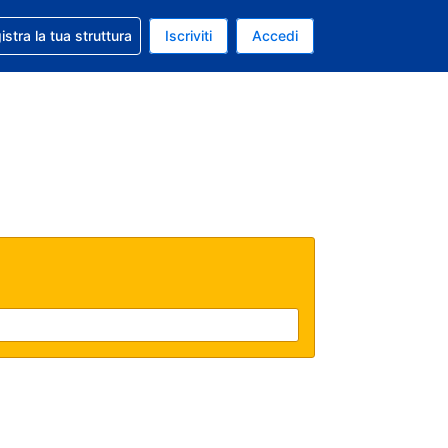
 aiuto con la prenotazione
istra la tua struttura
Iscriviti
Accedi
a attuale: Euro
ua. Lingua attuale: Italiano