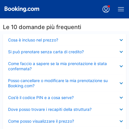
Le 10 domande più frequenti
Elemento
Cosa è incluso nel prezzo?
chiuso
Elemento
Si può prenotare senza carta di credito?
chiuso
Elemento
Come faccio a sapere se la mia prenotazione è stata
chiuso
confermata?
Elemento
Posso cancellare o modificare la mia prenotazione su
chiuso
Booking.com?
Elemento
Cos'è il codice PIN e a cosa serve?
chiuso
Elemento
Dove posso trovare i recapiti della struttura?
chiuso
Elemento
Come posso visualizzare il prezzo?
chiuso