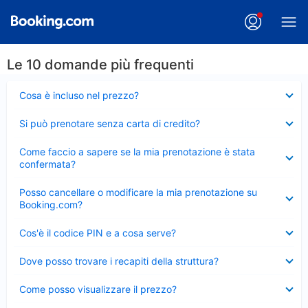
Le 10 domande più frequenti
Elemento
Cosa è incluso nel prezzo?
chiuso
Elemento
Si può prenotare senza carta di credito?
chiuso
Elemento
Come faccio a sapere se la mia prenotazione è stata
chiuso
confermata?
Elemento
Posso cancellare o modificare la mia prenotazione su
chiuso
Booking.com?
Elemento
Cos'è il codice PIN e a cosa serve?
chiuso
Elemento
Dove posso trovare i recapiti della struttura?
chiuso
Elemento
Come posso visualizzare il prezzo?
chiuso