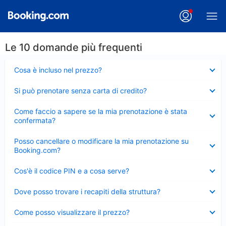
Le 10 domande più frequenti
Elemento
Cosa è incluso nel prezzo?
chiuso
Elemento
Si può prenotare senza carta di credito?
chiuso
Elemento
Come faccio a sapere se la mia prenotazione è stata
chiuso
confermata?
Elemento
Posso cancellare o modificare la mia prenotazione su
chiuso
Booking.com?
Elemento
Cos'è il codice PIN e a cosa serve?
chiuso
Elemento
Dove posso trovare i recapiti della struttura?
chiuso
Elemento
Come posso visualizzare il prezzo?
chiuso