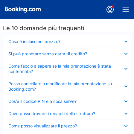
Le 10 domande più frequenti
Elemento
Cosa è incluso nel prezzo?
chiuso
Elemento
Si può prenotare senza carta di credito?
chiuso
Elemento
Come faccio a sapere se la mia prenotazione è stata
chiuso
confermata?
Elemento
Posso cancellare o modificare la mia prenotazione su
chiuso
Booking.com?
Elemento
Cos'è il codice PIN e a cosa serve?
chiuso
Elemento
Dove posso trovare i recapiti della struttura?
chiuso
Elemento
Come posso visualizzare il prezzo?
chiuso