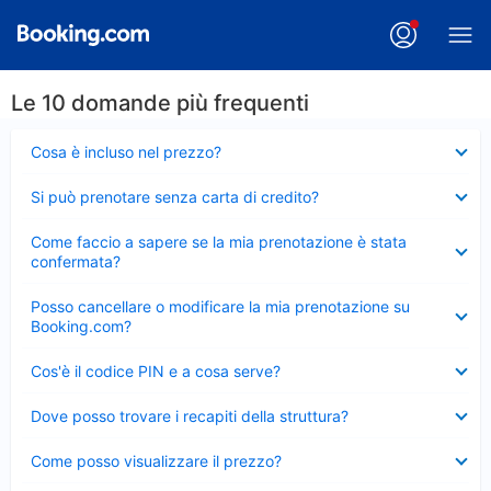
Le 10 domande più frequenti
Elemento
Cosa è incluso nel prezzo?
chiuso
Elemento
Si può prenotare senza carta di credito?
chiuso
Elemento
Come faccio a sapere se la mia prenotazione è stata
chiuso
confermata?
Elemento
Posso cancellare o modificare la mia prenotazione su
chiuso
Booking.com?
Elemento
Cos'è il codice PIN e a cosa serve?
chiuso
Elemento
Dove posso trovare i recapiti della struttura?
chiuso
Elemento
Come posso visualizzare il prezzo?
chiuso