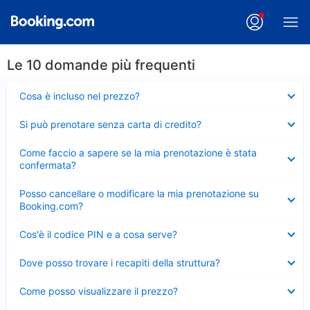
Le 10 domande più frequenti
Elemento
Cosa è incluso nel prezzo?
chiuso
Elemento
Si può prenotare senza carta di credito?
chiuso
Elemento
Come faccio a sapere se la mia prenotazione è stata
chiuso
confermata?
Elemento
Posso cancellare o modificare la mia prenotazione su
chiuso
Booking.com?
Elemento
Cos'è il codice PIN e a cosa serve?
chiuso
Elemento
Dove posso trovare i recapiti della struttura?
chiuso
Elemento
Come posso visualizzare il prezzo?
chiuso