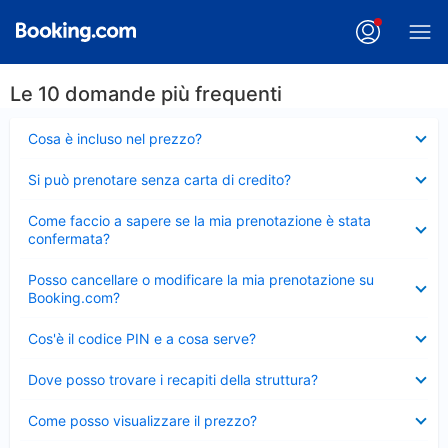
Le 10 domande più frequenti
Elemento
Cosa è incluso nel prezzo?
chiuso
Elemento
Si può prenotare senza carta di credito?
chiuso
Elemento
Come faccio a sapere se la mia prenotazione è stata
chiuso
confermata?
Elemento
Posso cancellare o modificare la mia prenotazione su
chiuso
Booking.com?
Elemento
Cos'è il codice PIN e a cosa serve?
chiuso
Elemento
Dove posso trovare i recapiti della struttura?
chiuso
Elemento
Come posso visualizzare il prezzo?
chiuso