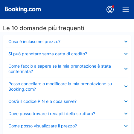
Le 10 domande più frequenti
Elemento
Cosa è incluso nel prezzo?
chiuso
Elemento
Si può prenotare senza carta di credito?
chiuso
Elemento
Come faccio a sapere se la mia prenotazione è stata
chiuso
confermata?
Elemento
Posso cancellare o modificare la mia prenotazione su
chiuso
Booking.com?
Elemento
Cos'è il codice PIN e a cosa serve?
chiuso
Elemento
Dove posso trovare i recapiti della struttura?
chiuso
Elemento
Come posso visualizzare il prezzo?
chiuso