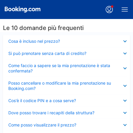
Le 10 domande più frequenti
Elemento
Cosa è incluso nel prezzo?
chiuso
Elemento
Si può prenotare senza carta di credito?
chiuso
Elemento
Come faccio a sapere se la mia prenotazione è stata
chiuso
confermata?
Elemento
Posso cancellare o modificare la mia prenotazione su
chiuso
Booking.com?
Elemento
Cos'è il codice PIN e a cosa serve?
chiuso
Elemento
Dove posso trovare i recapiti della struttura?
chiuso
Elemento
Come posso visualizzare il prezzo?
chiuso