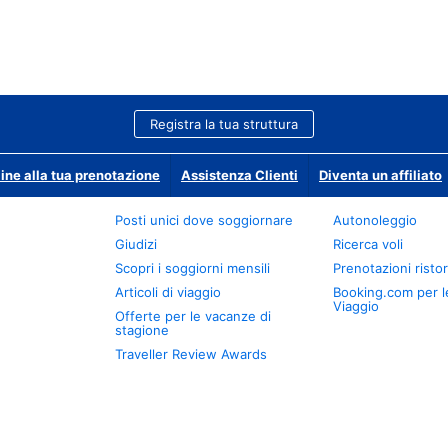
Registra la tua struttura
ine alla tua prenotazione
Assistenza Clienti
Diventa un affiliato
Posti unici dove soggiornare
Autonoleggio
Giudizi
Ricerca voli
Scopri i soggiorni mensili
Prenotazioni ristor
Articoli di viaggio
Booking.com per l
Viaggio
Offerte per le vacanze di
stagione
Traveller Review Awards