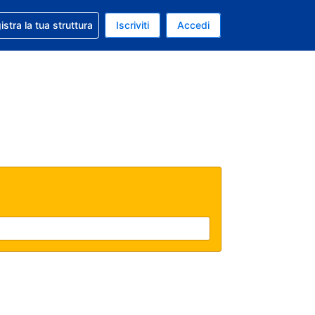
 aiuto con la prenotazione
istra la tua struttura
Iscriviti
Accedi
a attuale: Euro
ua. Lingua attuale: Italiano