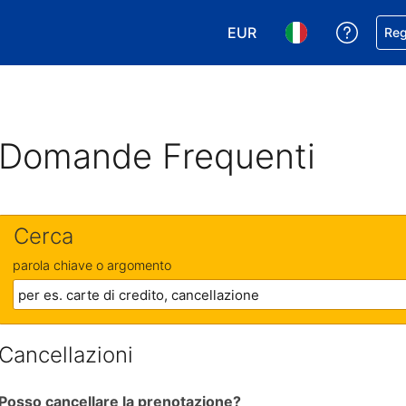
EUR
Ricevi
Reg
Scegli la tua valuta. Valut
Scegli la tua ling
Domande Frequenti
Cerca
parola chiave o argomento
Cancellazioni
Posso cancellare la prenotazione?