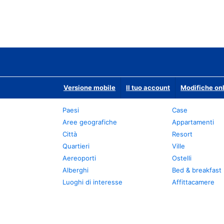
Versione mobile
Il tuo account
Modifiche onl
Paesi
Case
Aree geografiche
Appartamenti
Città
Resort
Quartieri
Ville
Aereoporti
Ostelli
Alberghi
Bed & breakfast
Luoghi di interesse
Affittacamere