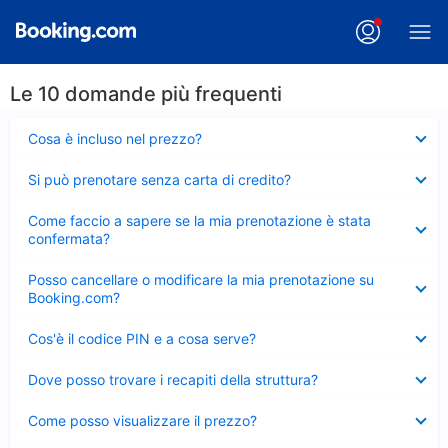
Le 10 domande più frequenti
Elemento
Cosa è incluso nel prezzo?
chiuso
Elemento
Si può prenotare senza carta di credito?
chiuso
Elemento
Come faccio a sapere se la mia prenotazione è stata
chiuso
confermata?
Elemento
Posso cancellare o modificare la mia prenotazione su
chiuso
Booking.com?
Elemento
Cos'è il codice PIN e a cosa serve?
chiuso
Elemento
Dove posso trovare i recapiti della struttura?
chiuso
Elemento
Come posso visualizzare il prezzo?
chiuso