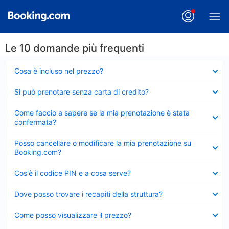
Le 10 domande più frequenti
Elemento
Cosa è incluso nel prezzo?
chiuso
Elemento
Si può prenotare senza carta di credito?
chiuso
Elemento
Come faccio a sapere se la mia prenotazione è stata
chiuso
confermata?
Elemento
Posso cancellare o modificare la mia prenotazione su
chiuso
Booking.com?
Elemento
Cos'è il codice PIN e a cosa serve?
chiuso
Elemento
Dove posso trovare i recapiti della struttura?
chiuso
Elemento
Come posso visualizzare il prezzo?
chiuso