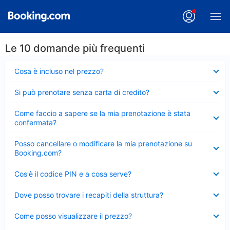
Le 10 domande più frequenti
Elemento
Cosa è incluso nel prezzo?
chiuso
Elemento
Si può prenotare senza carta di credito?
chiuso
Elemento
Come faccio a sapere se la mia prenotazione è stata
chiuso
confermata?
Elemento
Posso cancellare o modificare la mia prenotazione su
chiuso
Booking.com?
Elemento
Cos'è il codice PIN e a cosa serve?
chiuso
Elemento
Dove posso trovare i recapiti della struttura?
chiuso
Elemento
Come posso visualizzare il prezzo?
chiuso