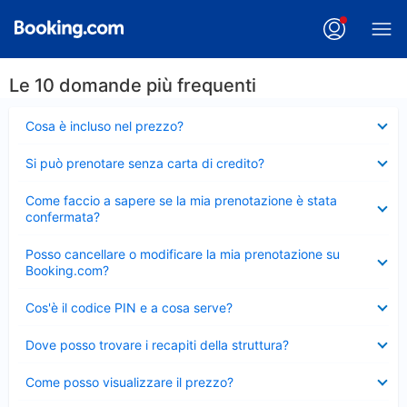
Le 10 domande più frequenti
Elemento
Cosa è incluso nel prezzo?
chiuso
Elemento
Si può prenotare senza carta di credito?
chiuso
Elemento
Come faccio a sapere se la mia prenotazione è stata
chiuso
confermata?
Elemento
Posso cancellare o modificare la mia prenotazione su
chiuso
Booking.com?
Elemento
Cos'è il codice PIN e a cosa serve?
chiuso
Elemento
Dove posso trovare i recapiti della struttura?
chiuso
Elemento
Come posso visualizzare il prezzo?
chiuso