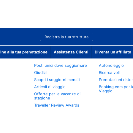
Registra la tua struttura
ine alla tua prenotazione
Assistenza Clienti
Diventa un affiliato
Posti unici dove soggiornare
Autonoleggio
Giudizi
Ricerca voli
Scopri i soggiorni mensili
Prenotazioni ristor
Articoli di viaggio
Booking.com per l
Viaggio
Offerte per le vacanze di
stagione
Traveller Review Awards