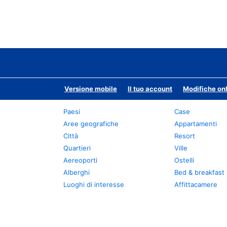
Versione mobile
Il tuo account
Modifiche onl
Paesi
Case
Aree geografiche
Appartamenti
Città
Resort
Quartieri
Ville
Aereoporti
Ostelli
Alberghi
Bed & breakfast
Luoghi di interesse
Affittacamere