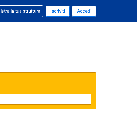
 aiuto con la prenotazione
istra la tua struttura
Iscriviti
Accedi
a attuale: Euro
ua. Lingua attuale: Italiano