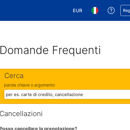
EUR
Ricevi
Reg
Scegli la tua valuta. Valut
Scegli la tua ling
Domande Frequenti
Cerca
parola chiave o argomento
Cancellazioni
Posso cancellare la prenotazione?