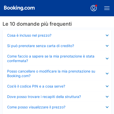
Le 10 domande più frequenti
Elemento
Cosa è incluso nel prezzo?
chiuso
Elemento
Si può prenotare senza carta di credito?
chiuso
Elemento
Come faccio a sapere se la mia prenotazione è stata
chiuso
confermata?
Elemento
Posso cancellare o modificare la mia prenotazione su
chiuso
Booking.com?
Elemento
Cos'è il codice PIN e a cosa serve?
chiuso
Elemento
Dove posso trovare i recapiti della struttura?
chiuso
Elemento
Come posso visualizzare il prezzo?
chiuso