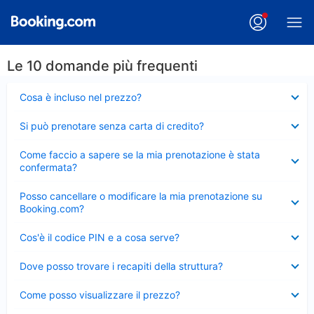
Le 10 domande più frequenti
Elemento
Cosa è incluso nel prezzo?
chiuso
Elemento
Si può prenotare senza carta di credito?
chiuso
Elemento
Come faccio a sapere se la mia prenotazione è stata
chiuso
confermata?
Elemento
Posso cancellare o modificare la mia prenotazione su
chiuso
Booking.com?
Elemento
Cos'è il codice PIN e a cosa serve?
chiuso
Elemento
Dove posso trovare i recapiti della struttura?
chiuso
Elemento
Come posso visualizzare il prezzo?
chiuso