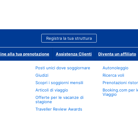
Registra la tua struttura
ine alla tua prenotazione
Assistenza Clienti
Diventa un affiliato
Posti unici dove soggiornare
Autonoleggio
Giudizi
Ricerca voli
Scopri i soggiorni mensili
Prenotazioni ristor
Articoli di viaggio
Booking.com per l
Viaggio
Offerte per le vacanze di
stagione
Traveller Review Awards