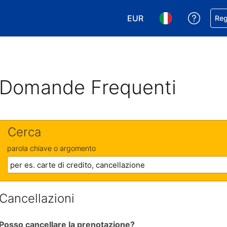
EUR
Ricevi
Reg
Scegli la tua valuta. Valut
Scegli la tua ling
Domande Frequenti
Cerca
parola chiave o argomento
Cancellazioni
Posso cancellare la prenotazione?