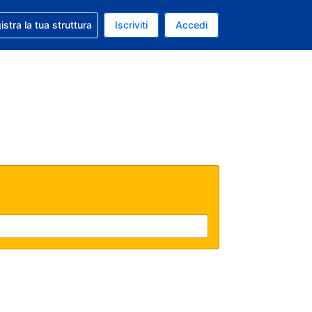
 aiuto con la prenotazione
istra la tua struttura
Iscriviti
Accedi
a attuale: Euro
ua. Lingua attuale: Italiano