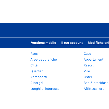
Versione mobile
Il tuo account
Modifiche onl
Paesi
Case
Aree geografiche
Appartamenti
Città
Resort
Quartieri
Ville
Aereoporti
Ostelli
Alberghi
Bed & breakfast
Luoghi di interesse
Affittacamere