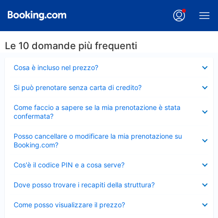
Le 10 domande più frequenti
Elemento
Cosa è incluso nel prezzo?
chiuso
Elemento
Si può prenotare senza carta di credito?
chiuso
Elemento
Come faccio a sapere se la mia prenotazione è stata
chiuso
confermata?
Elemento
Posso cancellare o modificare la mia prenotazione su
chiuso
Booking.com?
Elemento
Cos'è il codice PIN e a cosa serve?
chiuso
Elemento
Dove posso trovare i recapiti della struttura?
chiuso
Elemento
Come posso visualizzare il prezzo?
chiuso