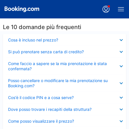
Le 10 domande più frequenti
Elemento
Cosa è incluso nel prezzo?
chiuso
Elemento
Si può prenotare senza carta di credito?
chiuso
Elemento
Come faccio a sapere se la mia prenotazione è stata
chiuso
confermata?
Elemento
Posso cancellare o modificare la mia prenotazione su
chiuso
Booking.com?
Elemento
Cos'è il codice PIN e a cosa serve?
chiuso
Elemento
Dove posso trovare i recapiti della struttura?
chiuso
Elemento
Come posso visualizzare il prezzo?
chiuso