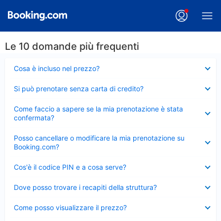
Le 10 domande più frequenti
Elemento
Cosa è incluso nel prezzo?
chiuso
Elemento
Si può prenotare senza carta di credito?
chiuso
Elemento
Come faccio a sapere se la mia prenotazione è stata
chiuso
confermata?
Elemento
Posso cancellare o modificare la mia prenotazione su
chiuso
Booking.com?
Elemento
Cos'è il codice PIN e a cosa serve?
chiuso
Elemento
Dove posso trovare i recapiti della struttura?
chiuso
Elemento
Come posso visualizzare il prezzo?
chiuso