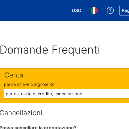
USD
Ricevi
Reg
Scegli la tua valuta. Valut
Scegli la tua ling
Domande Frequenti
Cerca
parola chiave o argomento
Cancellazioni
Posso cancellare la prenotazione?