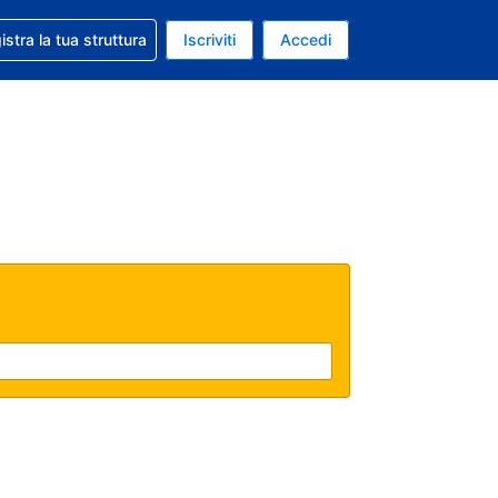
 aiuto con la prenotazione
istra la tua struttura
Iscriviti
Accedi
a attuale: Dollaro statunitense
ua. Lingua attuale: Italiano