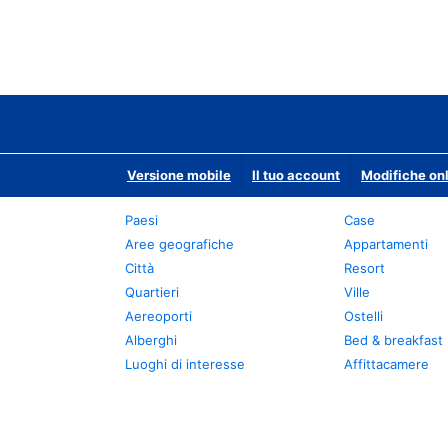
Versione mobile
Il tuo account
Modifiche onl
Paesi
Case
Aree geografiche
Appartamenti
Città
Resort
Quartieri
Ville
Aereoporti
Ostelli
Alberghi
Bed & breakfast
Luoghi di interesse
Affittacamere