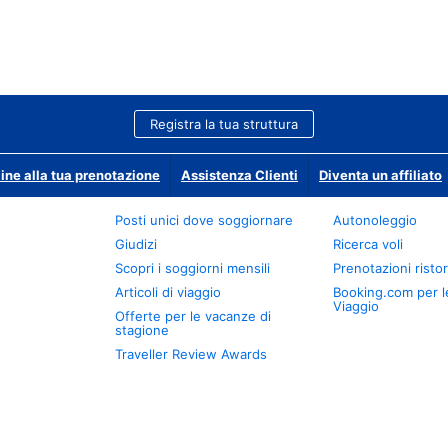
Registra la tua struttura
ine alla tua prenotazione
Assistenza Clienti
Diventa un affiliato
Posti unici dove soggiornare
Autonoleggio
Giudizi
Ricerca voli
Scopri i soggiorni mensili
Prenotazioni ristor
Articoli di viaggio
Booking.com per l
Viaggio
Offerte per le vacanze di
stagione
Traveller Review Awards