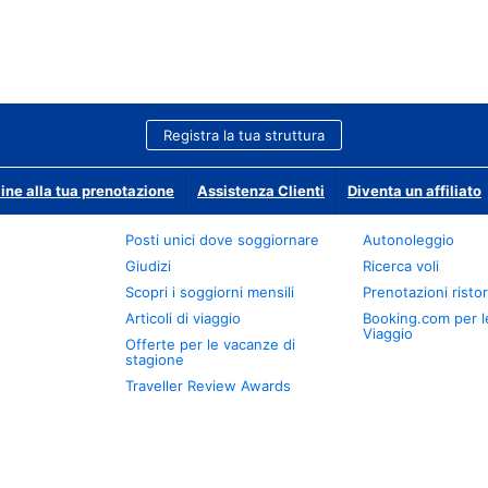
Registra la tua struttura
ine alla tua prenotazione
Assistenza Clienti
Diventa un affiliato
Posti unici dove soggiornare
Autonoleggio
Giudizi
Ricerca voli
Scopri i soggiorni mensili
Prenotazioni ristor
Articoli di viaggio
Booking.com per l
Viaggio
Offerte per le vacanze di
stagione
Traveller Review Awards