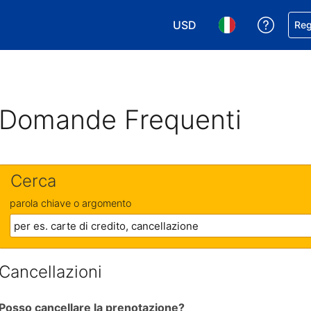
USD
Ricevi
Reg
Scegli la tua valuta. Valut
Scegli la tua ling
Domande Frequenti
Cerca
parola chiave o argomento
Cancellazioni
Posso cancellare la prenotazione?