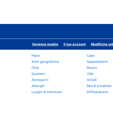
Versione mobile
Il tuo account
Modifiche onl
Paesi
Case
Aree geografiche
Appartamenti
Città
Resort
Quartieri
Ville
Aereoporti
Ostelli
Alberghi
Bed & breakfast
Luoghi di interesse
Affittacamere