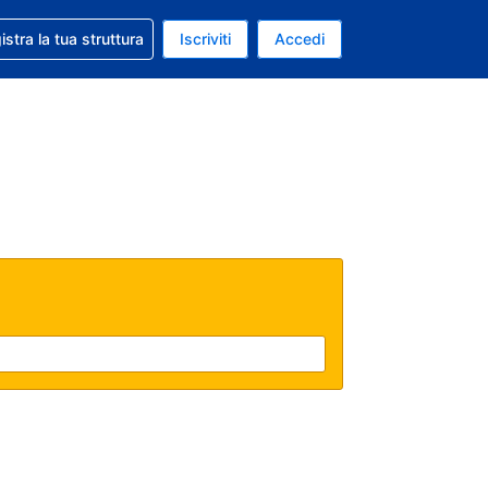
 aiuto con la prenotazione
istra la tua struttura
Iscriviti
Accedi
a attuale: Dollaro statunitense
ua. Lingua attuale: Italiano