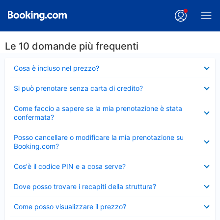
Le 10 domande più frequenti
Elemento
Cosa è incluso nel prezzo?
chiuso
Elemento
Si può prenotare senza carta di credito?
chiuso
Elemento
Come faccio a sapere se la mia prenotazione è stata
chiuso
confermata?
Elemento
Posso cancellare o modificare la mia prenotazione su
chiuso
Booking.com?
Elemento
Cos'è il codice PIN e a cosa serve?
chiuso
Elemento
Dove posso trovare i recapiti della struttura?
chiuso
Elemento
Come posso visualizzare il prezzo?
chiuso