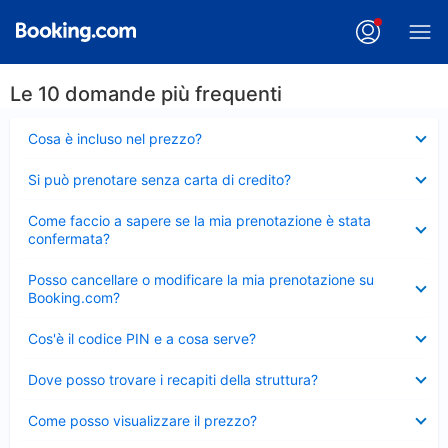
Le 10 domande più frequenti
Elemento
Cosa è incluso nel prezzo?
chiuso
Elemento
Si può prenotare senza carta di credito?
chiuso
Elemento
Come faccio a sapere se la mia prenotazione è stata
chiuso
confermata?
Elemento
Posso cancellare o modificare la mia prenotazione su
chiuso
Booking.com?
Elemento
Cos'è il codice PIN e a cosa serve?
chiuso
Elemento
Dove posso trovare i recapiti della struttura?
chiuso
Elemento
Come posso visualizzare il prezzo?
chiuso