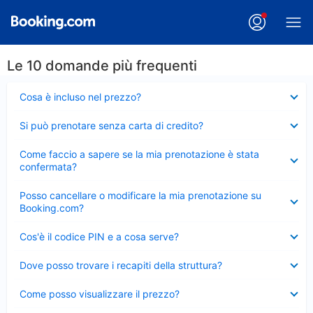
Le 10 domande più frequenti
Elemento
Cosa è incluso nel prezzo?
chiuso
Elemento
Si può prenotare senza carta di credito?
chiuso
Elemento
Come faccio a sapere se la mia prenotazione è stata
chiuso
confermata?
Elemento
Posso cancellare o modificare la mia prenotazione su
chiuso
Booking.com?
Elemento
Cos'è il codice PIN e a cosa serve?
chiuso
Elemento
Dove posso trovare i recapiti della struttura?
chiuso
Elemento
Come posso visualizzare il prezzo?
chiuso