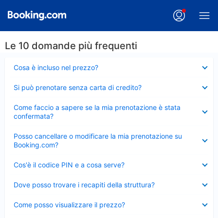
Le 10 domande più frequenti
Elemento
Cosa è incluso nel prezzo?
chiuso
Elemento
Si può prenotare senza carta di credito?
chiuso
Elemento
Come faccio a sapere se la mia prenotazione è stata
chiuso
confermata?
Elemento
Posso cancellare o modificare la mia prenotazione su
chiuso
Booking.com?
Elemento
Cos'è il codice PIN e a cosa serve?
chiuso
Elemento
Dove posso trovare i recapiti della struttura?
chiuso
Elemento
Come posso visualizzare il prezzo?
chiuso