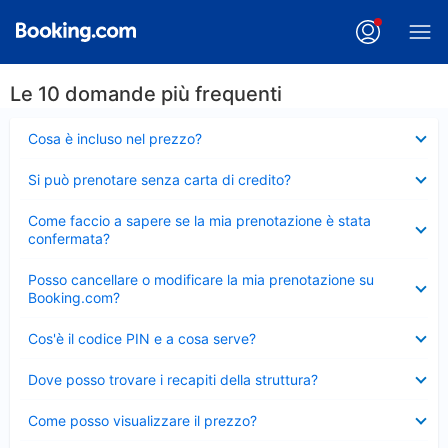
Le 10 domande più frequenti
Elemento
Cosa è incluso nel prezzo?
chiuso
Elemento
Si può prenotare senza carta di credito?
chiuso
Elemento
Come faccio a sapere se la mia prenotazione è stata
chiuso
confermata?
Elemento
Posso cancellare o modificare la mia prenotazione su
chiuso
Booking.com?
Elemento
Cos'è il codice PIN e a cosa serve?
chiuso
Elemento
Dove posso trovare i recapiti della struttura?
chiuso
Elemento
Come posso visualizzare il prezzo?
chiuso