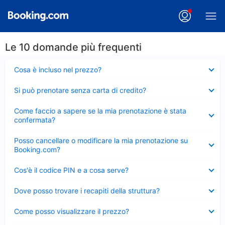
Le 10 domande più frequenti
Elemento
Cosa è incluso nel prezzo?
chiuso
Elemento
Si può prenotare senza carta di credito?
chiuso
Elemento
Come faccio a sapere se la mia prenotazione è stata
chiuso
confermata?
Elemento
Posso cancellare o modificare la mia prenotazione su
chiuso
Booking.com?
Elemento
Cos'è il codice PIN e a cosa serve?
chiuso
Elemento
Dove posso trovare i recapiti della struttura?
chiuso
Elemento
Come posso visualizzare il prezzo?
chiuso