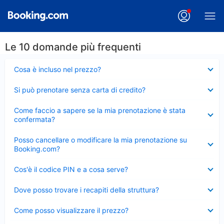
Le 10 domande più frequenti
Elemento
Cosa è incluso nel prezzo?
chiuso
Elemento
Si può prenotare senza carta di credito?
chiuso
Elemento
Come faccio a sapere se la mia prenotazione è stata
chiuso
confermata?
Elemento
Posso cancellare o modificare la mia prenotazione su
chiuso
Booking.com?
Elemento
Cos'è il codice PIN e a cosa serve?
chiuso
Elemento
Dove posso trovare i recapiti della struttura?
chiuso
Elemento
Come posso visualizzare il prezzo?
chiuso