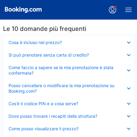
Le 10 domande più frequenti
Elemento
Cosa è incluso nel prezzo?
chiuso
Elemento
Si può prenotare senza carta di credito?
chiuso
Elemento
Come faccio a sapere se la mia prenotazione è stata
chiuso
confermata?
Elemento
Posso cancellare o modificare la mia prenotazione su
chiuso
Booking.com?
Elemento
Cos'è il codice PIN e a cosa serve?
chiuso
Elemento
Dove posso trovare i recapiti della struttura?
chiuso
Elemento
Come posso visualizzare il prezzo?
chiuso