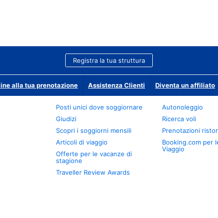
Registra la tua struttura
ine alla tua prenotazione
Assistenza Clienti
Diventa un affiliato
Posti unici dove soggiornare
Autonoleggio
Giudizi
Ricerca voli
Scopri i soggiorni mensili
Prenotazioni ristor
Articoli di viaggio
Booking.com per l
Viaggio
Offerte per le vacanze di
stagione
Traveller Review Awards