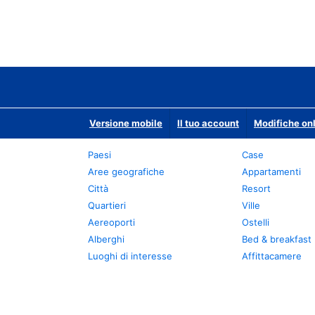
Versione mobile
Il tuo account
Modifiche onl
Paesi
Case
Aree geografiche
Appartamenti
Città
Resort
Quartieri
Ville
Aereoporti
Ostelli
Alberghi
Bed & breakfast
Luoghi di interesse
Affittacamere