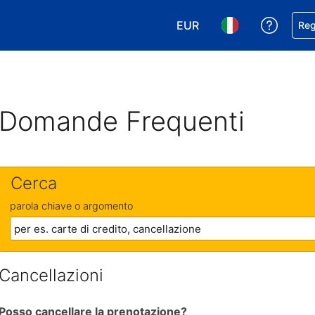
EUR
Ricevi
Reg
Scegli la tua valuta. Valut
Scegli la tua ling
Domande Frequenti
Cerca
parola chiave o argomento
Cancellazioni
Posso cancellare la prenotazione?