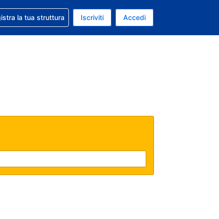
 aiuto con la prenotazione
istra la tua struttura
Iscriviti
Accedi
a attuale: Euro
ua. Lingua attuale: Italiano