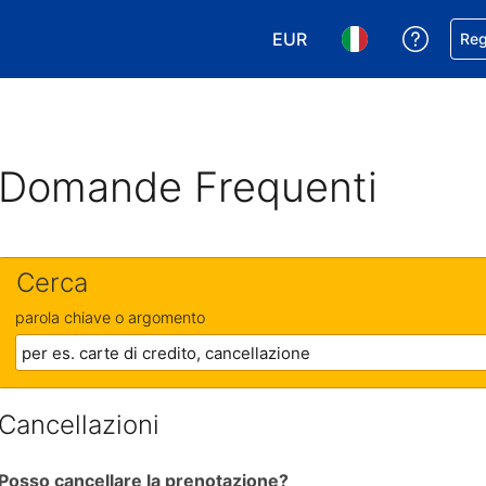
EUR
Ricevi
Reg
Scegli la tua valuta. Valut
Scegli la tua ling
Domande Frequenti
Cerca
parola chiave o argomento
Cancellazioni
Posso cancellare la prenotazione?