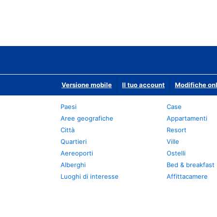
Versione mobile
Il tuo account
Modifiche onl
Paesi
Case
Aree geografiche
Appartamenti
Città
Resort
Quartieri
Ville
Aereoporti
Ostelli
Alberghi
Bed & breakfast
Luoghi di interesse
Affittacamere