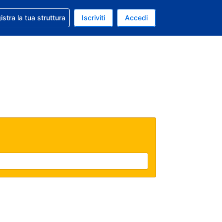
 aiuto con la prenotazione
istra la tua struttura
Iscriviti
Accedi
a attuale: Euro
ua. Lingua attuale: Italiano