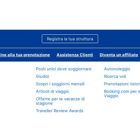
Registra la tua struttura
ine alla tua prenotazione
Assistenza Clienti
Diventa un affiliato
Posti unici dove soggiornare
Autonoleggio
Giudizi
Ricerca voli
Scopri i soggiorni mensili
Prenotazioni ristor
Articoli di viaggio
Booking.com per l
Viaggio
Offerte per le vacanze di
stagione
Traveller Review Awards