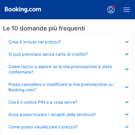
Le 10 domande più frequenti
Elemento
Cosa è incluso nel prezzo?
chiuso
Elemento
Si può prenotare senza carta di credito?
chiuso
Elemento
Come faccio a sapere se la mia prenotazione è stata
chiuso
confermata?
Elemento
Posso cancellare o modificare la mia prenotazione su
chiuso
Booking.com?
Elemento
Cos'è il codice PIN e a cosa serve?
chiuso
Elemento
Dove posso trovare i recapiti della struttura?
chiuso
Elemento
Come posso visualizzare il prezzo?
chiuso