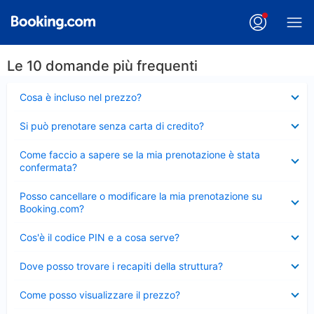
Le 10 domande più frequenti
Elemento
Cosa è incluso nel prezzo?
chiuso
Elemento
Si può prenotare senza carta di credito?
chiuso
Elemento
Come faccio a sapere se la mia prenotazione è stata
chiuso
confermata?
Elemento
Posso cancellare o modificare la mia prenotazione su
chiuso
Booking.com?
Elemento
Cos'è il codice PIN e a cosa serve?
chiuso
Elemento
Dove posso trovare i recapiti della struttura?
chiuso
Elemento
Come posso visualizzare il prezzo?
chiuso