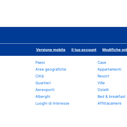
Versione mobile
Il tuo account
Modifiche onl
Paesi
Case
Aree geografiche
Appartamenti
Città
Resort
Quartieri
Ville
Aereoporti
Ostelli
Alberghi
Bed & breakfast
Luoghi di interesse
Affittacamere