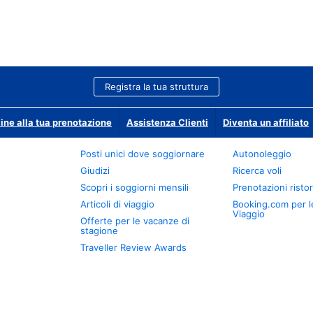
Registra la tua struttura
ine alla tua prenotazione
Assistenza Clienti
Diventa un affiliato
Posti unici dove soggiornare
Autonoleggio
Giudizi
Ricerca voli
Scopri i soggiorni mensili
Prenotazioni ristor
Articoli di viaggio
Booking.com per l
Viaggio
Offerte per le vacanze di
stagione
Traveller Review Awards