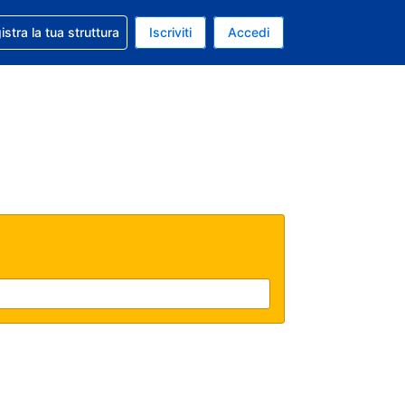
 aiuto con la prenotazione
istra la tua struttura
Iscriviti
Accedi
a attuale: Dollaro statunitense
ua. Lingua attuale: Italiano