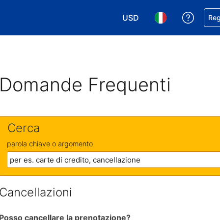
USD
Ricevi
Reg
Scegli la tua valuta. Valut
Scegli la tua ling
Domande Frequenti
Cerca
parola chiave o argomento
Cancellazioni
Posso cancellare la prenotazione?