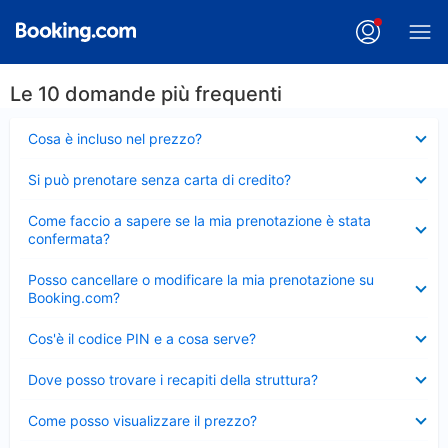
Le 10 domande più frequenti
Elemento
Cosa è incluso nel prezzo?
chiuso
Elemento
Si può prenotare senza carta di credito?
chiuso
Elemento
Come faccio a sapere se la mia prenotazione è stata
chiuso
confermata?
Elemento
Posso cancellare o modificare la mia prenotazione su
chiuso
Booking.com?
Elemento
Cos'è il codice PIN e a cosa serve?
chiuso
Elemento
Dove posso trovare i recapiti della struttura?
chiuso
Elemento
Come posso visualizzare il prezzo?
chiuso