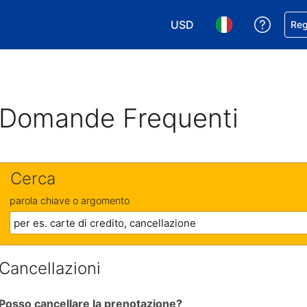
USD
Ricevi
Reg
Scegli la tua valuta. Valut
Scegli la tua ling
Domande Frequenti
Cerca
parola chiave o argomento
Cancellazioni
Posso cancellare la prenotazione?