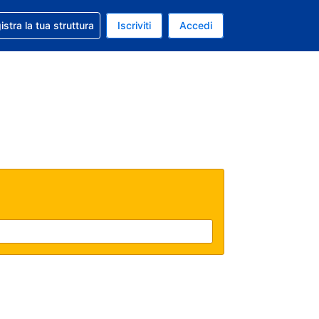
 aiuto con la prenotazione
istra la tua struttura
Iscriviti
Accedi
a attuale: Dollaro statunitense
ua. Lingua attuale: Italiano