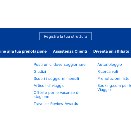
Registra la tua struttura
ine alla tua prenotazione
Assistenza Clienti
Diventa un affiliato
Posti unici dove soggiornare
Autonoleggio
Giudizi
Ricerca voli
Scopri i soggiorni mensili
Prenotazioni ristor
Articoli di viaggio
Booking.com per l
Viaggio
Offerte per le vacanze di
stagione
Traveller Review Awards