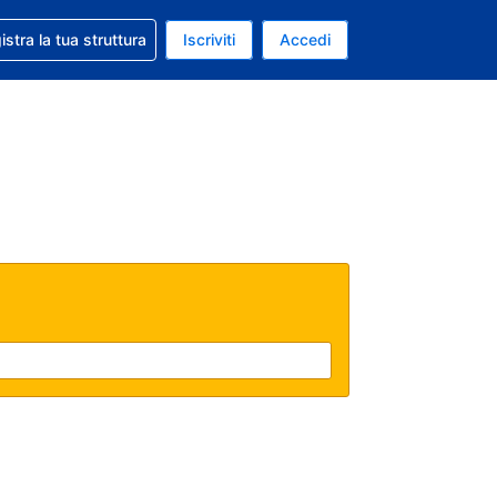
 aiuto con la prenotazione
istra la tua struttura
Iscriviti
Accedi
a attuale: Euro
ua. Lingua attuale: Italiano