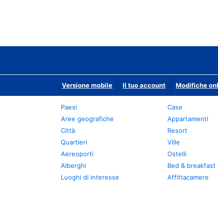
Versione mobile
Il tuo account
Modifiche onl
Paesi
Case
Aree geografiche
Appartamenti
Città
Resort
Quartieri
Ville
Aereoporti
Ostelli
Alberghi
Bed & breakfast
Luoghi di interesse
Affittacamere