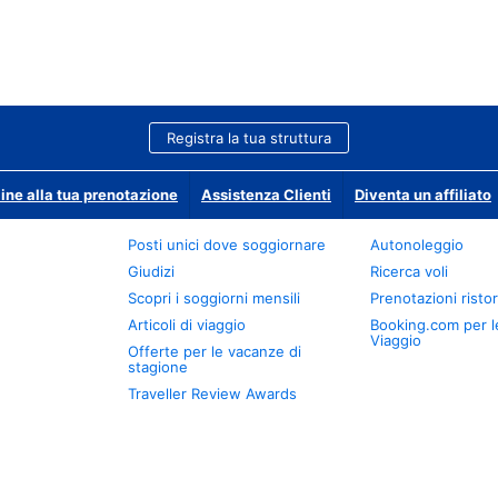
Registra la tua struttura
ine alla tua prenotazione
Assistenza Clienti
Diventa un affiliato
Posti unici dove soggiornare
Autonoleggio
Giudizi
Ricerca voli
Scopri i soggiorni mensili
Prenotazioni ristor
Articoli di viaggio
Booking.com per l
Viaggio
Offerte per le vacanze di
stagione
Traveller Review Awards