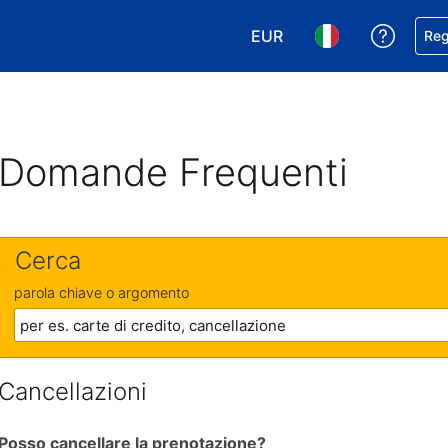
EUR
Ricevi
Reg
Scegli la tua valuta. Valut
Scegli la tua ling
Domande Frequenti
Cerca
parola chiave o argomento
Cancellazioni
Posso cancellare la prenotazione?