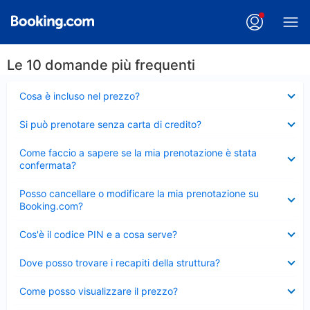
Le 10 domande più frequenti
Elemento
Cosa è incluso nel prezzo?
chiuso
Elemento
Si può prenotare senza carta di credito?
chiuso
Elemento
Come faccio a sapere se la mia prenotazione è stata
chiuso
confermata?
Elemento
Posso cancellare o modificare la mia prenotazione su
chiuso
Booking.com?
Elemento
Cos'è il codice PIN e a cosa serve?
chiuso
Elemento
Dove posso trovare i recapiti della struttura?
chiuso
Elemento
Come posso visualizzare il prezzo?
chiuso