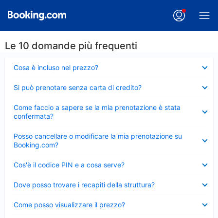
Le 10 domande più frequenti
Elemento
Cosa è incluso nel prezzo?
chiuso
Elemento
Si può prenotare senza carta di credito?
chiuso
Elemento
Come faccio a sapere se la mia prenotazione è stata
chiuso
confermata?
Elemento
Posso cancellare o modificare la mia prenotazione su
chiuso
Booking.com?
Elemento
Cos'è il codice PIN e a cosa serve?
chiuso
Elemento
Dove posso trovare i recapiti della struttura?
chiuso
Elemento
Come posso visualizzare il prezzo?
chiuso