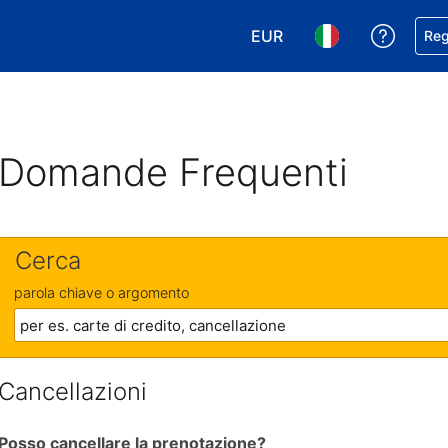
EUR
Ricevi
Reg
Scegli la tua valuta. Valut
Scegli la tua ling
Domande Frequenti
Cerca
parola chiave o argomento
Cancellazioni
Posso cancellare la prenotazione?