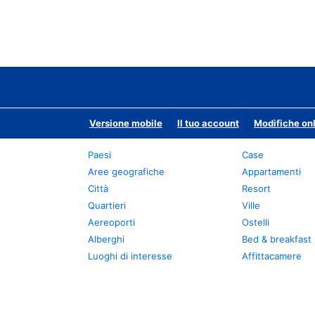
Versione mobile
Il tuo account
Modifiche onl
Paesi
Case
Aree geografiche
Appartamenti
Città
Resort
Quartieri
Ville
Aereoporti
Ostelli
Alberghi
Bed & breakfast
Luoghi di interesse
Affittacamere