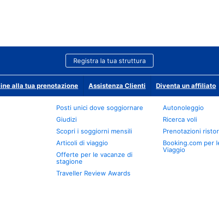
Registra la tua struttura
ine alla tua prenotazione
Assistenza Clienti
Diventa un affiliato
Posti unici dove soggiornare
Autonoleggio
Giudizi
Ricerca voli
Scopri i soggiorni mensili
Prenotazioni ristor
Articoli di viaggio
Booking.com per l
Viaggio
Offerte per le vacanze di
stagione
Traveller Review Awards