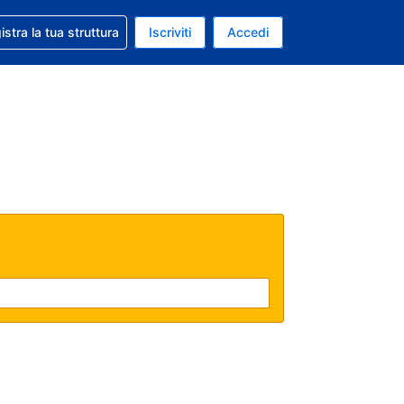
 aiuto con la prenotazione
istra la tua struttura
Iscriviti
Accedi
a attuale: Euro
ua. Lingua attuale: Italiano