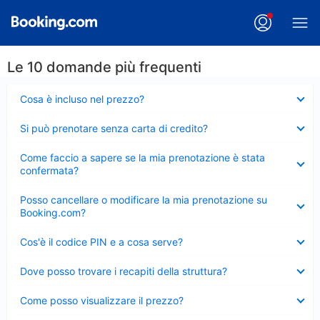
Le 10 domande più frequenti
Elemento
Cosa è incluso nel prezzo?
chiuso
Elemento
Si può prenotare senza carta di credito?
chiuso
Elemento
Come faccio a sapere se la mia prenotazione è stata
chiuso
confermata?
Elemento
Posso cancellare o modificare la mia prenotazione su
chiuso
Booking.com?
Elemento
Cos'è il codice PIN e a cosa serve?
chiuso
Elemento
Dove posso trovare i recapiti della struttura?
chiuso
Elemento
Come posso visualizzare il prezzo?
chiuso