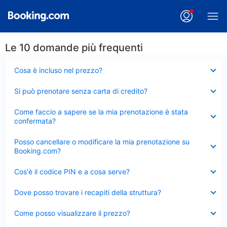
Le 10 domande più frequenti
Elemento
Cosa è incluso nel prezzo?
chiuso
Elemento
Si può prenotare senza carta di credito?
chiuso
Elemento
Come faccio a sapere se la mia prenotazione è stata
chiuso
confermata?
Elemento
Posso cancellare o modificare la mia prenotazione su
chiuso
Booking.com?
Elemento
Cos'è il codice PIN e a cosa serve?
chiuso
Elemento
Dove posso trovare i recapiti della struttura?
chiuso
Elemento
Come posso visualizzare il prezzo?
chiuso