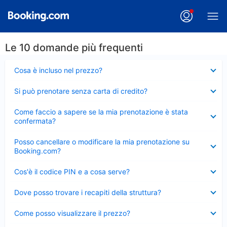
Le 10 domande più frequenti
Elemento
Cosa è incluso nel prezzo?
chiuso
Elemento
Si può prenotare senza carta di credito?
chiuso
Elemento
Come faccio a sapere se la mia prenotazione è stata
chiuso
confermata?
Elemento
Posso cancellare o modificare la mia prenotazione su
chiuso
Booking.com?
Elemento
Cos'è il codice PIN e a cosa serve?
chiuso
Elemento
Dove posso trovare i recapiti della struttura?
chiuso
Elemento
Come posso visualizzare il prezzo?
chiuso