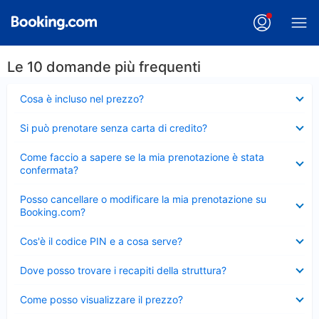
Le 10 domande più frequenti
Elemento
Cosa è incluso nel prezzo?
chiuso
Elemento
Si può prenotare senza carta di credito?
chiuso
Elemento
Come faccio a sapere se la mia prenotazione è stata
chiuso
confermata?
Elemento
Posso cancellare o modificare la mia prenotazione su
chiuso
Booking.com?
Elemento
Cos'è il codice PIN e a cosa serve?
chiuso
Elemento
Dove posso trovare i recapiti della struttura?
chiuso
Elemento
Come posso visualizzare il prezzo?
chiuso